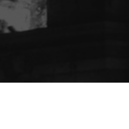
En recevant un héritage inattendu, Jean Philippe Laboulaye est
sur le point de re-découvrir un mot vital pour exister.
Accompagnez-le dans son parcours, en regardant le film ou en
explorant le cryptex.