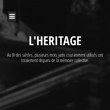
S
k
i
p
t
o
c
L'HERITAGE
o
n
t
e
Au fil des siècles, plusieurs mots jadis couramment utilisés ont
n
totalement disparu de la mémoire collective.
t